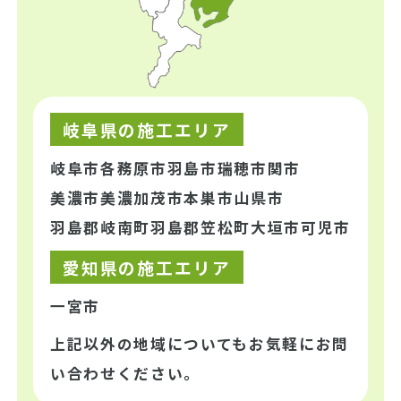
岐阜県の施工エリア
岐阜市
各務原市
羽島市
瑞穂市
関市
美濃市
美濃加茂市
本巣市
山県市
羽島郡岐南町
羽島郡笠松町
大垣市
可児市
愛知県の施工エリア
一宮市
上記以外の地域についてもお気軽にお問
い合わせください。