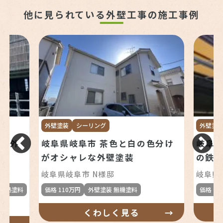
他に見られている外壁工事の施工事例
外壁塗装
シーリング
外壁塗
でも外
岐阜県岐阜市 茶色と白の色分け
岐阜県
がオシャレな外壁塗装
の鉄
社）
岐阜県岐阜市 N様邸
岐阜県
 遮熱塗料
価格 110万円
外壁塗装 無機塗料
価格 25
くわしく見る