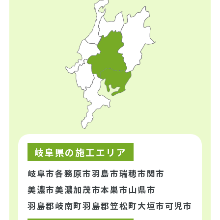
岐阜県の施工エリア
岐阜市
各務原市
羽島市
瑞穂市
関市
美濃市
美濃加茂市
本巣市
山県市
羽島郡岐南町
羽島郡笠松町
大垣市
可児市